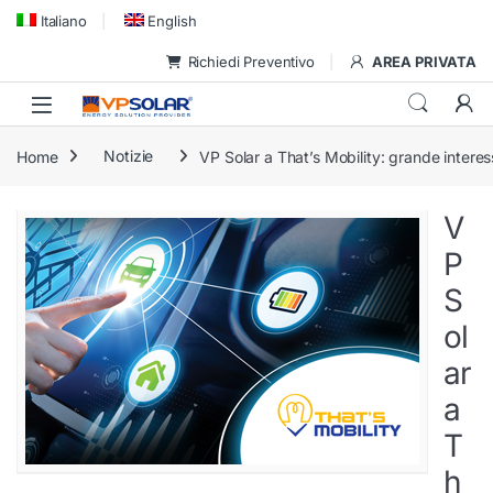
Skip to navigation
Skip to content
Italiano
English
Richiedi Preventivo
AREA PRIVATA
Home
Notizie
VP Solar a That’s Mobility: grande interes
V
P
S
ol
ar
a
T
h