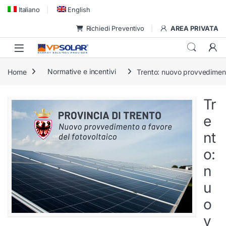
Skip to navigation
Skip to content
Italiano
English
Richiedi Preventivo
AREA PRIVATA
Home
Normative e incentivi
Trento: nuovo provvediment
Tr
e
nt
o:
n
u
o
v