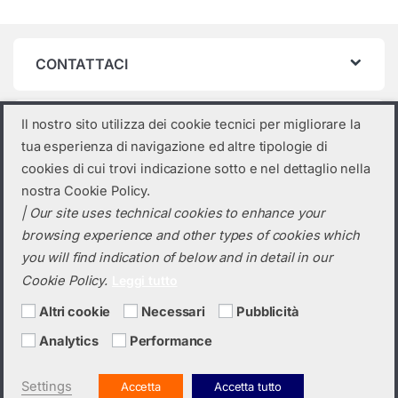
CONTATTACI
INFO UTILI
Il nostro sito utilizza dei cookie tecnici per migliorare la
tua esperienza di navigazione ed altre tipologie di
cookies di cui trovi indicazione sotto e nel dettaglio nella
ORARI
nostra Cookie Policy.
| Our site uses technical cookies to enhance your
browsing experience and other types of cookies which
Categorie prodotto
you will find indication of below and in detail in our
Cookie Policy.
Leggi tutto
Seleziona una categoria
Altri cookie
Necessari
Pubblicità
Analytics
Performance
Settings
Accetta
Accetta tutto