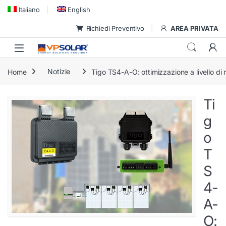
Skip to navigation
Skip to content
Italiano
English
Richiedi Preventivo
AREA PRIVATA
Home
Notizie
Tigo TS4-A-O: ottimizzazione a livello di
Ti
g
o
T
S
4-
A-
O: