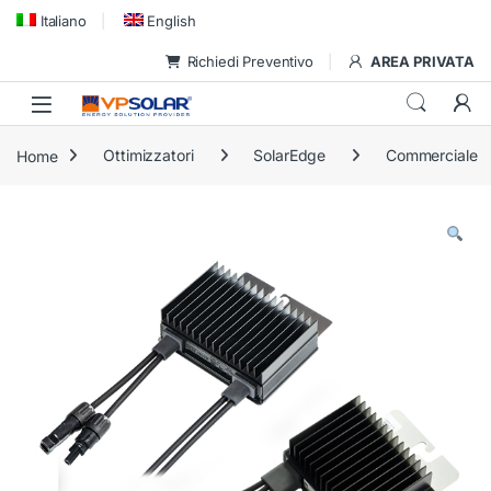
Skip to navigation
Skip to content
Italiano
English
Richiedi Preventivo
AREA PRIVATA
Home
Ottimizzatori
SolarEdge
Commerciale