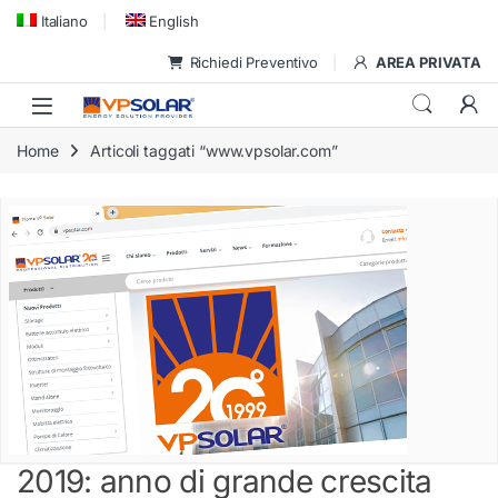
Skip to navigation
Skip to content
Italiano
English
Richiedi Preventivo
AREA PRIVATA
Home
Articoli taggati “www.vpsolar.com”
2019: anno di grande crescita