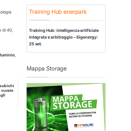
Training Hub enerpark
nologia
o di 40,
Training Hub: intelligenza artificiale
integrata e arbitraggio – Sigenergy:
25 set.
lluminio
,
Mappa Storage
subishi
e curate
gli