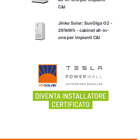
C&I
Jinko Solar: SunGiga G2 -
261kWh - cabinet all-in-
one per impianti C&I