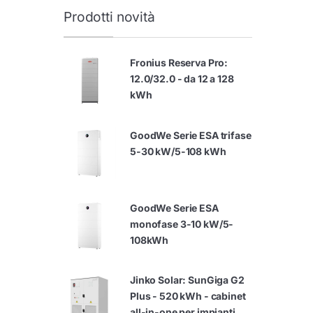
Prodotti novità
Fronius Reserva Pro:
12.0/32.0 - da 12 a 128
kWh
GoodWe Serie ESA trifase
5-30 kW/5-108 kWh
GoodWe Serie ESA
monofase 3-10 kW/5-
108kWh
Jinko Solar: SunGiga G2
Plus - 520 kWh - cabinet
all-in-one per impianti