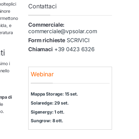
lteplici
Contattaci
minore
ermettono
Commerciale:
lda, e
commerciale@vpsolar.com
eratura
Form richieste
SCRIVICI
Chiamaci
+39 0423 6326
ti
simo i
nello
Webinar
Mappa Storage: 15 set.
pa di
Solaredge: 29 set.
le
no.
Sigenergy: 1 ott.
Sungrow: 8 ott.