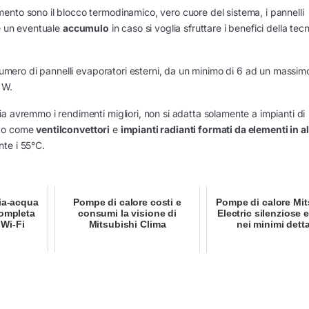
ento sono il blocco termodinamico, vero cuore del sistema, i pannelli
 e un eventuale
accumulo
in caso si voglia sfruttare i benefici della tec
 numero di pannelli evaporatori esterni, da un minimo di 6 ad un massim
 W.
a avremmo i rendimenti migliori, non si adatta solamente a impianti di
nto come
ventilconvettori
e
impianti radianti formati da elementi in a
te i 55°C.
ia-acqua
Pompe di calore costi e
Pompe di calore Mit
ompleta
consumi la visione di
Electric silenziose 
 Wi-Fi
Mitsubishi Clima
nei minimi detta