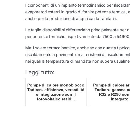
I componenti di un impianto termodinamico per riscaldam
evaporatori esterni in grado di fornire potenza termica,
anche per la produzione di acqua calda sanitaria.
Le taglie disponibili si differenziano principalmente per
per potenze termiche rispettivamente da 7500 a 54600
Ma il solare termodinamico, anche se con questa tipologi
riscaldamento a pavimento, ma a sistemi di riscaldame
nei quali la temperatura di mandata non supera usualmen
Leggi tutto:
Pompe di calore monoblocco
Pompe di calore ar
Tadiran: efficienza, versatilità
Tadiran: gamma c
e integrazione con il
R32 e R290 con
fotovoltaico resid...
integrato