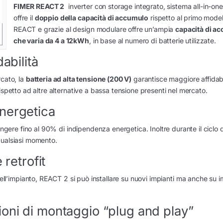
FIMER REACT 2
inverter con storage integrato, sistema all-in-on
offre il
doppio della capacità di accumulo
rispetto al primo model
REACT e grazie al design modulare offre un’ampia
capacità di a
che varia da 4 a 12kWh
, in base al numero di batterie utilizzate.
abilità
rcato, la
batteria ad alta tensione (200 V)
garantisce maggiore affidabi
ispetto ad altre alternative a bassa tensione presenti nel mercato.
nergetica
ungere fino al 90% di indipendenza energetica. Inoltre durante il ciclo d
qualsiasi momento.
 retrofit
ll’impianto, REACT 2 si può installare su nuovi impianti ma anche su i
oni di montaggio “plug and play”