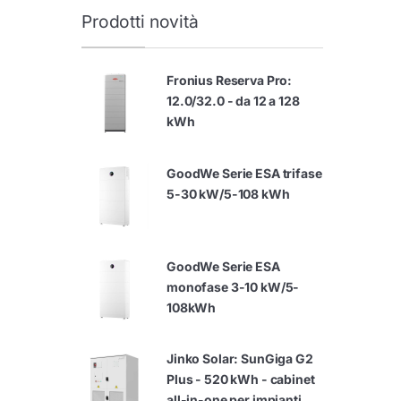
Prodotti novità
Fronius Reserva Pro:
12.0/32.0 - da 12 a 128
kWh
GoodWe Serie ESA trifase
5-30 kW/5-108 kWh
GoodWe Serie ESA
monofase 3-10 kW/5-
108kWh
Jinko Solar: SunGiga G2
Plus - 520 kWh - cabinet
all-in-one per impianti