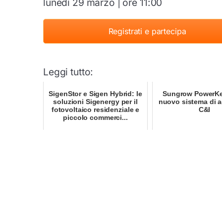
lunedì 29 marzo | ore 11:00
Registrati e partecipa
Leggi tutto:
SigenStor e Sigen Hybrid: le
Sungrow PowerKee
soluzioni Sigenergy per il
nuovo sistema di 
fotovoltaico residenziale e
C&I
piccolo commerci...