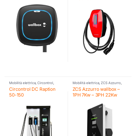
Mobilità elettrica
,
Circontrol
,
Mobilità elettrica
,
ZCS Azzurro
,
Colonnine di ricarica
Wallbox
Circontrol DC Raption
ZCS Azzurro wallbox –
50-150
1PH 7Kw – 3PH 22Kw