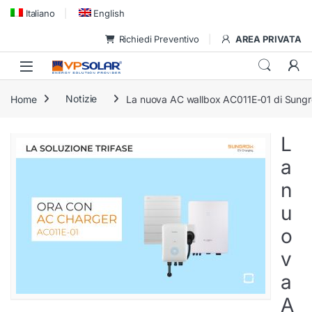
Skip to navigation
Skip to content
Italiano
English
Richiedi Preventivo
AREA PRIVATA
Home
Notizie
La nuova AC wallbox AC011E-01 di Sungro
L
a
n
u
o
v
a
A