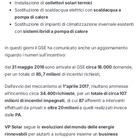
Installazione di
collettori solari termici
Sostituzione di scaldacqua elettrici con
scaldacqua a
pompa di calore
Sostituzione di impianti di climatizzazione invernale esistenti
con
sistemi ibridi a pompa di calore
​In questi giorni il GSE ha comunicato anche un aggiornamento
riguardo i numeri sull’incentivo:
dal
31 maggio 2016
sono arrivate al GSE
circa 18.000
domande,
per un totale di
85,7 milioni
di incentivi richiesti,
Dall’avvio del meccanismo al
1°aprile 2017
, risultano ammesse
all’incentivo circa
34.400 richieste
, per un
totale di circa 107
milioni di incentivi impegnati
, di cui
87
afferenti a interventi
effettuati da privati e
oltre 20 milioni
a quelli realizzati invece
dalle
PA
.
VP Solar
segue le
evoluzioni del mondo delle energie
rinnovabili
per aiutarti a sviluppare insieme un
business