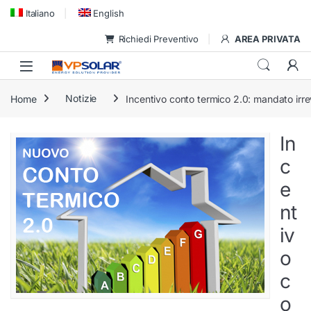
Skip to navigation
Skip to content
Italiano
English
Richiedi Preventivo
AREA PRIVATA
Home
Notizie
Incentivo conto termico 2.0: mandato irre
In
c
e
nt
iv
o
c
o