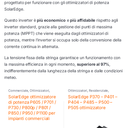
progettato per funzionare con gli ottimizzatori di potenza
SolarEdge.
Questo inverter è
più economico
e
più affidabile
rispetto agli
inverter standard, grazie alla gestione dei punti di massima
potenza (MPPT) che viene eseguita dagli ottimizzatori di
potenza, mentre l’inverter si occupa solo della conversione della
corrente continua in alternata.
La tensione fissa della stringa garantisce un funzionamento con
la massima efficienza in ogni momento,
superiore al 97%
,
indifferentemente dalla lunghezza della stringa e dalle condizioni
meteo.
Commerciale
,
Ottimizzatori
,
Ottimizzatori
,
Residenziale
,
SolarEdge
SolarEdge
SolarEdge ottimizzatore
SolarEdge P370 – P401 –
di potenza P605 / P701 /
P404 – P485 – P500 –
P730 / P800p / P801 /
P505 ottimizzatore
P850 / P950 / P1100 per
impianti commerciali