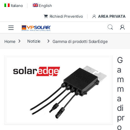
Skip to navigation
Skip to content
Italiano
English
Richiedi Preventivo
AREA PRIVATA
Home
Notizie
Gamma di prodotti SolarEdge
G
a
m
m
a
di
pr
o