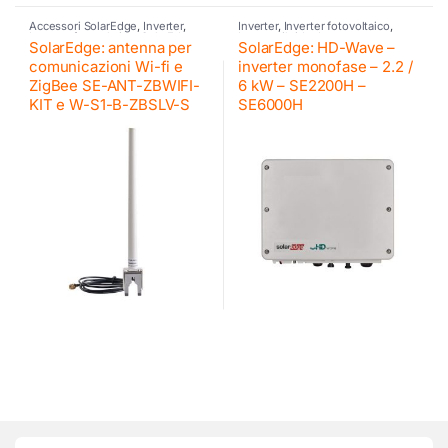
Accessori SolarEdge
,
Inverter
,
Inverter
,
Inverter fotovoltaico
,
Inverter fotovoltaico
,
SolarEdge
Inverter ibrido
,
Inverter
SolarEdge: antenna per
SolarEdge: HD-Wave –
residenziali SE
,
SolarEdge
,
SolarEdge
comunicazioni Wi-fi e
inverter monofase – 2.2 /
ZigBee SE-ANT-ZBWIFI-
6 kW – SE2200H –
KIT e W-S1-B-ZBSLV-S
SE6000H