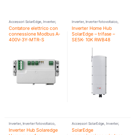
Accessori SolarEdge
,
Inverter
,
Inverter
,
Inverter fotovoltaico
,
SolarEdge
Inverter ibrido
,
Inverter
Contatore elettrico con
Inverter Home Hub
residenziali SE
,
SolarEdge
connessione Modbus A-
SolarEdge – trifase –
400V-3Y-MTR-S
SE5K- 10K RWB48
Inverter
,
Inverter fotovoltaico
,
Accessori SolarEdge
,
Inverter
,
Inverter ibrido
,
Inverter
SolarEdge
Inverter Hub Solaredge
SolarEdge
residenziali SE
,
SolarEdge
,
SolarEdge