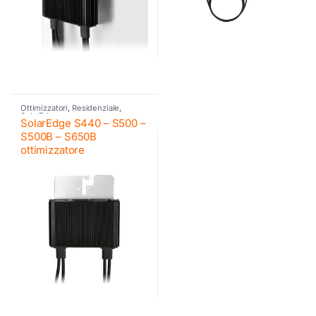
Ottimizzatori
,
Residenziale
,
SolarEdge
SolarEdge S440 – S500 –
S500B – S650B
ottimizzatore