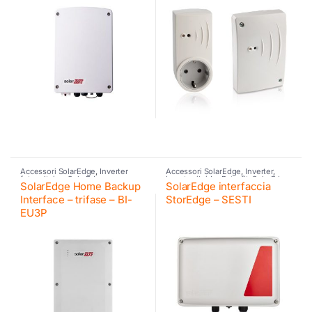
Accessori SolarEdge
,
Inverter
Accessori SolarEdge
,
Inverter
,
fotovoltaico
,
SolarEdge
Inverter ibrido
,
Retrofit
,
SolarEdge
,
SolarEdge Home Backup
SolarEdge interfaccia
SolarEdge
,
SolarEdge
Interface – trifase – BI-
StorEdge – SESTI
EU3P