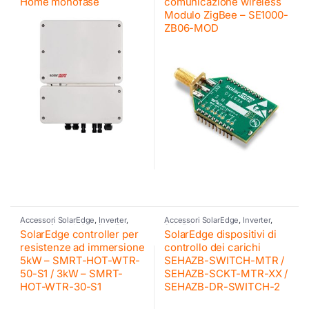
Home monofase
comunicazione wireless
Modulo ZigBee – SE1000-
ZB06-MOD
Accessori SolarEdge
,
Inverter
,
Accessori SolarEdge
,
Inverter
,
Inverter fotovoltaico
,
SolarEdge
SolarEdge
SolarEdge controller per
SolarEdge dispositivi di
resistenze ad immersione
controllo dei carichi
5kW – SMRT-HOT-WTR-
SEHAZB-SWITCH-MTR /
50-S1 / 3kW – SMRT-
SEHAZB-SCKT-MTR-XX /
HOT-WTR-30-S1
SEHAZB-DR-SWITCH-2