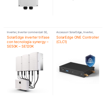
Inverter
,
Inverter commerciali SE
,
Accessori SolarEdge
,
Inverter
,
Inverter fotovoltaico
,
SolarEdge
SolarEdge
SolarEdge inverter trifase
SolarEdge ONE Controller
con tecnologia synergy –
(CLC1)
SE50K – SE120K