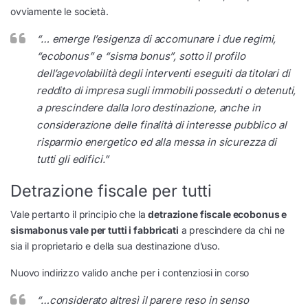
ovviamente le società.
“… emerge l’esigenza di accomunare i due regimi,
“ecobonus” e “sisma bonus”, sotto il profilo
dell’agevolabilità degli interventi eseguiti da titolari di
reddito di impresa sugli immobili posseduti o detenuti,
a prescindere dalla loro destinazione, anche in
considerazione delle finalità di interesse pubblico al
risparmio energetico ed alla messa in sicurezza di
tutti gli edifici.”
Detrazione fiscale per tutti
Vale pertanto il principio che la
detrazione fiscale ecobonus e
sismabonus vale per tutti i fabbricati
a prescindere da chi ne
sia il proprietario e della sua destinazione d’uso.
Nuovo indirizzo valido anche per i contenziosi in corso
“…considerato altresì il parere reso in senso