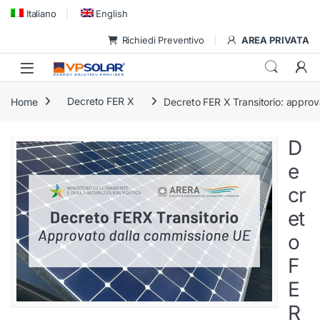
Skip to navigation
Skip to content
Italiano
English
Richiedi Preventivo
AREA PRIVATA
Home
Decreto FER X
Decreto FER X Transitorio: appro
D
e
cr
et
o
F
E
R