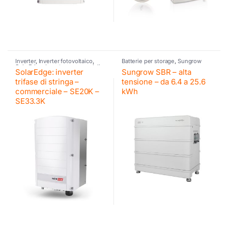
Inverter
,
Inverter fotovoltaico
,
Batterie per storage
,
Sungrow
SolarEdge
,
Inverter commerciali
SolarEdge: inverter
Sungrow SBR – alta
SE
trifase di stringa –
tensione – da 6.4 a 25.6
commerciale – SE20K –
kWh
SE33.3K