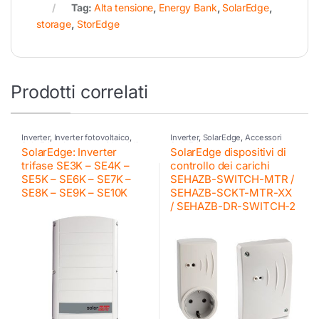
Tag:
Alta tensione
,
Energy Bank
,
SolarEdge
,
storage
,
StorEdge
Prodotti correlati
Inverter
,
Inverter fotovoltaico
,
Inverter
,
SolarEdge
,
Accessori
SolarEdge
,
Inverter residenziali
SolarEdge
SolarEdge: Inverter
SolarEdge dispositivi di
SE
trifase SE3K – SE4K –
controllo dei carichi
SE5K – SE6K – SE7K –
SEHAZB-SWITCH-MTR /
SE8K – SE9K – SE10K
SEHAZB-SCKT-MTR-XX
/ SEHAZB-DR-SWITCH-2