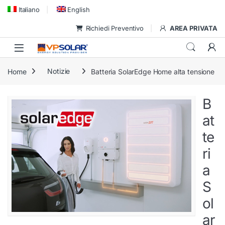
Skip to navigation
Skip to content
Italiano
English
Richiedi Preventivo
AREA PRIVATA
Home
Notizie
Batteria SolarEdge Home alta tensione
B
at
te
ri
a
S
ol
ar