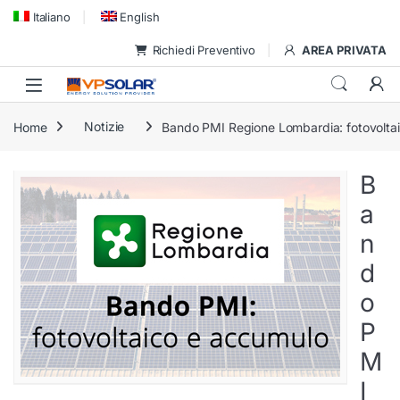
Skip to navigation
Skip to content
Italiano
English
Richiedi Preventivo
AREA PRIVATA
Home
Notizie
Bando PMI Regione Lombardia: fotovolta
B
a
n
d
o
P
M
I