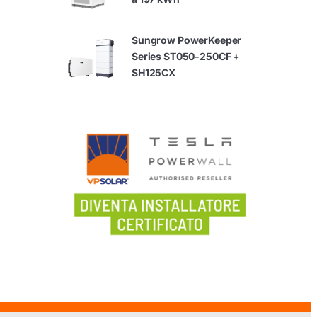
Sungrow PowerKeeper
Series ST050-250CF +
SH125CX