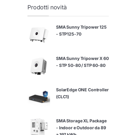
Prodotti novità
SMA Sunny Tripower 125
- STP125-70
SMA Sunny Tripower X 60
- STP 50-80 / STP 60-80
SolarEdge ONE Controller
(CLC1)
SMA Storage XL Package
- Indoor e Outdoor da 89
a 197 kWh