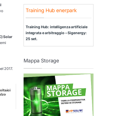
l
Training Hub enerpark
vo
Training Hub: intelligenza artificiale
integrata e arbitraggio – Sigenergy:
C) Solar
25 set.
temi
Mappa Storage
el 2017.
oltaici
alzo