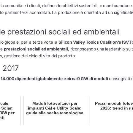
a comunità e i clienti, definendo obiettivi sostenibili, e monitorandone i
partner terzi accreditati. La produzione è orientata ad un significati
le prestazioni sociali ed ambientali
lo globale: per la terza volta la
Silicon Valley Toxics Coalition’s (SVT
 le
prestazioni sociali ed ambientali
, riconoscendo una leadership su 
, gestione del ciclo di vita del prodotto.
l 2017
e
14.000 dipendenti globalmente e circa 9 GW di moduli
consegnati n
scale
Moduli fotovoltaici per
Prezzi moduli fotov
 Solar:
impianti C&I e Utility Scale:
2026: trend in ri
70W per
guida alla scelta tecnologica
nti