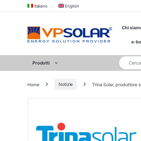
Skip to navigation
Skip to content
Italiano
English
Chi siam
e-b
Cerca per:
Prodotti
Home
Notizie
Trina Solar, produttore st