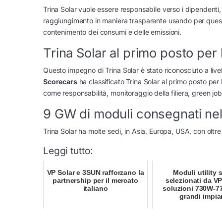
Trina Solar vuole essere responsabile verso i dipendenti, l
raggiungimento in maniera trasparente usando per questo 
contenimento dei consumi e delle emissioni.
Trina Solar al primo posto per 
Questo impegno di Trina Solar è stato riconosciuto a livel
Scorecars
ha classificato Trina Solar al primo posto per
come responsabilità, monitoraggio della filiera, green jobs
9 GW di moduli consegnati ne
Trina Solar ha molte sedi, in Asia, Europa, USA, con oltr
Leggi tutto:
VP Solar e 3SUN rafforzano la
Moduli utility 
partnership per il mercato
selezionati da VP
italiano
soluzioni 730W-7
grandi impia