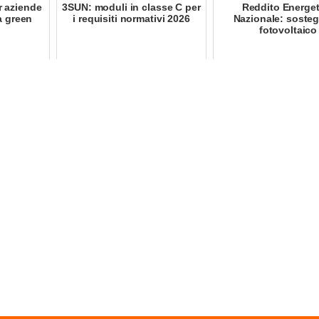
er aziende
3SUN: moduli in classe C per
Reddito Energet
a green
i requisiti normativi 2026
Nazionale: sosteg
fotovoltaico