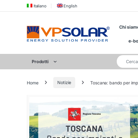
Skip to navigation
Skip to content
Italiano
English
Chi siam
e-b
Cerca per:
Prodotti
Home
Notizie
Toscana: bando per impia