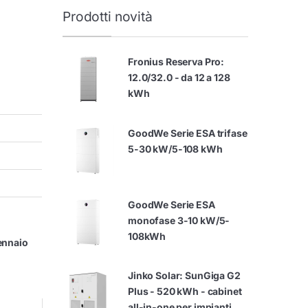
Prodotti novità
Fronius Reserva Pro:
12.0/32.0 - da 12 a 128
kWh
GoodWe Serie ESA trifase
5-30 kW/5-108 kWh
GoodWe Serie ESA
monofase 3-10 kW/5-
108kWh
ennaio
Jinko Solar: SunGiga G2
Plus - 520 kWh - cabinet
all-in-one per impianti