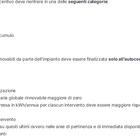
centivo deve rientrare in una delle
seguenti categorie
:
accumulo
nnovabili da parte dell’impianto deve essere finalizzata
solo all’auto
izzazione
aria globale rinnovabile maggiore di zero
spressa in kWh/annua per ciascun intervento deve essere maggiore risp
tervento
 o su questi ultimi ovvero nelle aree di pertinenza e di immediata disponib
enti