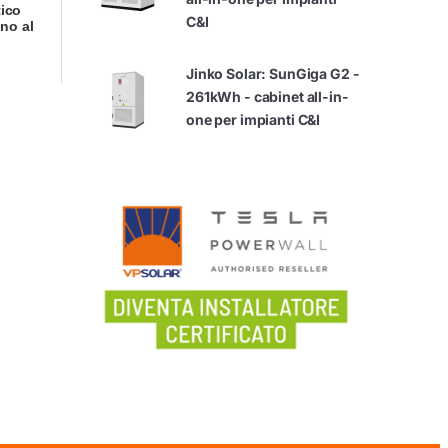
ico
C&I
no al
Jinko Solar: SunGiga G2 -
261kWh - cabinet all-in-
one per impianti C&I