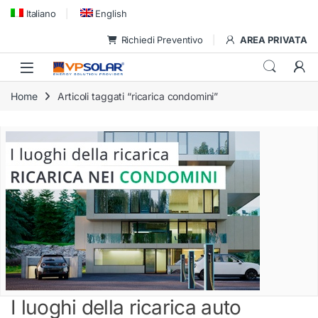
Skip to navigation
Skip to content
Italiano
English
Richiedi Preventivo
AREA PRIVATA
Home
Articoli taggati “ricarica condomini”
I luoghi della ricarica auto