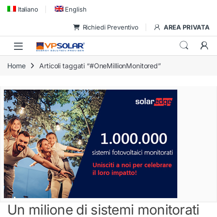
Skip to navigation
Skip to content
Italiano
English
Richiedi Preventivo
AREA PRIVATA
Home
Articoli taggati “#OneMillionMonitored”
Un milione di sistemi monitorati