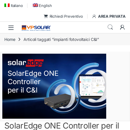
Skip to navigation
Skip to content
Italiano
English
Richiedi Preventivo
AREA PRIVATA
Home
Articoli taggati “impianti fotovoltaici C&I”
SolarEdge ONE Controller per il