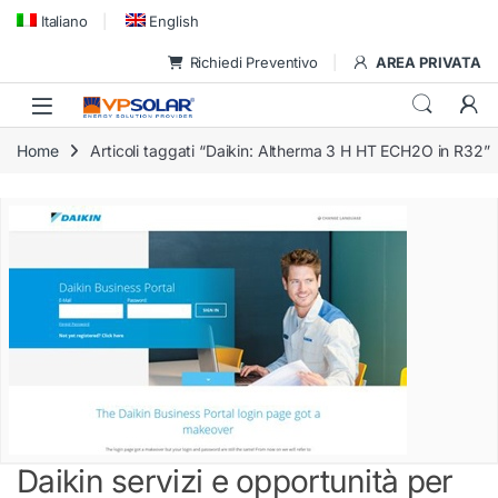
Skip to navigation
Skip to content
Italiano
English
Richiedi Preventivo
AREA PRIVATA
Home
Articoli taggati “Daikin: Altherma 3 H HT ECH2O in R32”
Daikin servizi e opportunità per