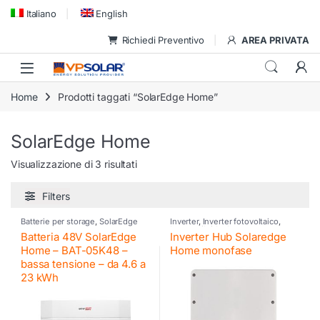
Skip to navigation
Skip to content
Italiano
English
Richiedi Preventivo
AREA PRIVATA
Home
Prodotti taggati “SolarEdge Home”
SolarEdge Home
Visualizzazione di 3 risultati
Filters
Batterie per storage
,
SolarEdge
Inverter
,
Inverter fotovoltaico
,
Inverter ibrido
,
Inverter
Batteria 48V SolarEdge
Inverter Hub Solaredge
residenziali SE
,
SolarEdge
,
SolarEdge
Home – BAT-05K48 –
Home monofase
bassa tensione – da 4.6 a
23 kWh