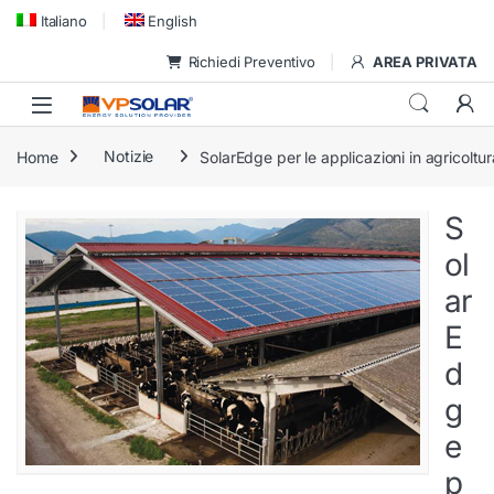
Skip to navigation
Skip to content
Italiano
English
Richiedi Preventivo
AREA PRIVATA
Home
Notizie
SolarEdge per le applicazioni in agricoltur
S
ol
ar
E
d
g
e
p