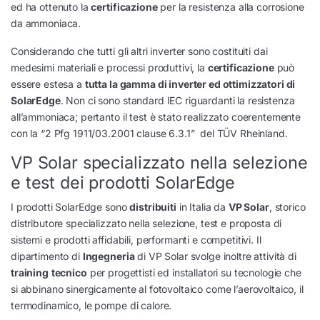
ed ha ottenuto la
certificazione
per la resistenza alla corrosione
da ammoniaca.
Considerando che tutti gli altri inverter sono costituiti dai
medesimi materiali e processi produttivi, la
certificazione
può
essere estesa a
tutta la gamma di inverter ed ottimizzatori di
SolarEdge
. Non ci sono standard IEC riguardanti la resistenza
all’ammoniaca; pertanto il test è stato realizzato coerentemente
con la “2 Pfg 1911/03.2001 clause 6.3.1” del TÜV Rheinland.
VP Solar specializzato nella selezione
e test dei prodotti SolarEdge
I prodotti SolarEdge sono
distribuiti
in Italia da
VP Solar
, storico
distributore specializzato nella selezione, test e proposta di
sistemi e prodotti affidabili, performanti e competitivi. Il
dipartimento di
Ingegneria
di VP Solar svolge inoltre attività di
training
tecnico
per progettisti ed installatori su tecnologie che
si abbinano sinergicamente al fotovoltaico come l’aerovoltaico, il
termodinamico, le pompe di calore.