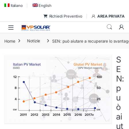
Skip to navigation
Skip to content
Italiano
English
Richiedi Preventivo
AREA PRIVATA
Home
Notizie
SEN: può aiutare a recuperare lo svantaggi
S
E
N:
p
u
ò
ai
ut