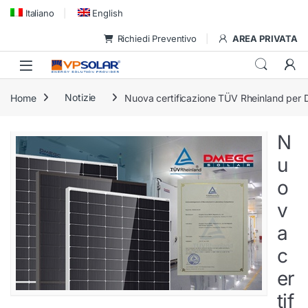
Skip to navigation
Skip to content
Italiano
English
Richiedi Preventivo
AREA PRIVATA
Home
Notizie
Nuova certificazione TÜV Rheinland per
N
u
o
v
a
c
er
tif