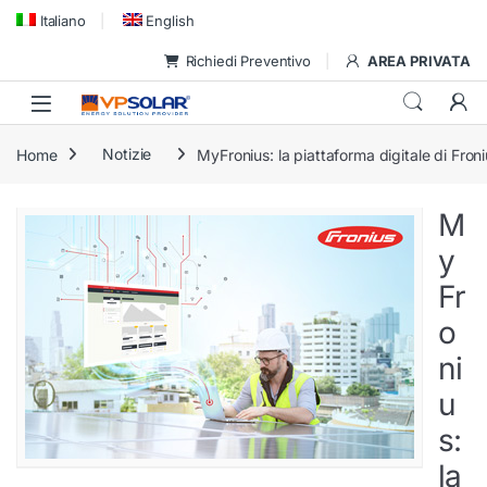
Skip to navigation
Skip to content
Italiano
English
Richiedi Preventivo
AREA PRIVATA
Home
Notizie
MyFronius: la piattaforma digitale di Froni
M
y
Fr
o
ni
u
s:
la