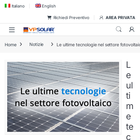
Skip to navigation
Skip to content
Italiano
English
Richiedi Preventivo
AREA PRIVATA
Home
Notizie
Le ultime tecnologie nel settore fotovoltai
L
e
ul
ti
m
e
te
c