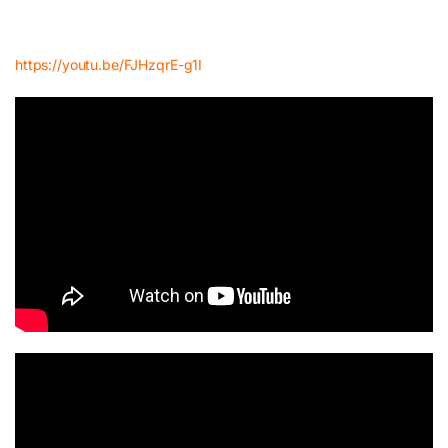
https://youtu.be/FJHzqrE-g1I