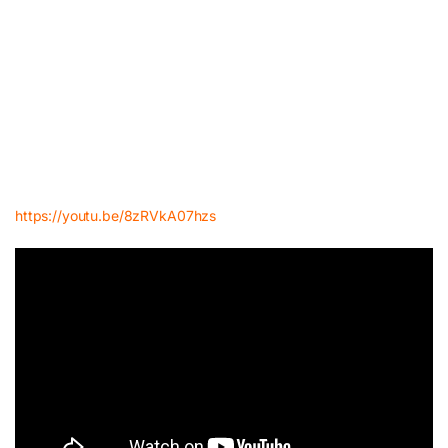
https://youtu.be/8zRVkA07hzs