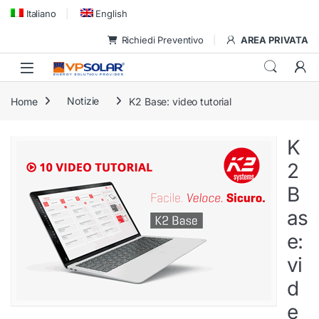
Skip to navigation
Skip to content
Italiano
English
Richiedi Preventivo
AREA PRIVATA
Home
Notizie
K2 Base: video tutorial
K
2
B
as
e:
vi
d
e