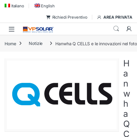
Skip to navigation
Skip to content
Italiano
English
Richiedi Preventivo
AREA PRIVATA
Home
Notizie
Hanwha Q CELLS e le innovazioni nel foto
H
a
n
w
h
a
Q
C