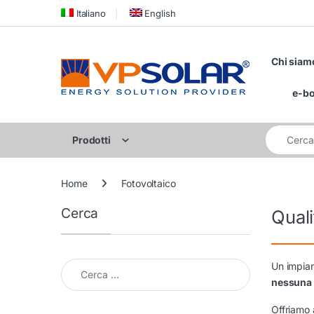
Skip to navigation
Skip to content
Italiano
English
Chi siam
e-b
Cerca per:
Prodotti
Home
Fotovoltaico
Cerca
Quali
Cerca per:
Un impian
nessuna 
Offriamo a