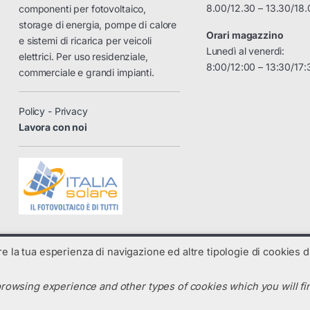
8.00/12.30 – 13.30/18.
componenti per fotovoltaico,
storage di energia, pompe di calore
Orari magazzino
e sistemi di ricarica per veicoli
Lunedì al venerdì:
elettrici. Per uso residenziale,
8:00/12:00 – 13:30/17:
commerciale e grandi impianti.
Policy - Privacy
Lavora con noi
are la tua esperienza di navigazione ed altre tipologie di cookies di
rowsing experience and other types of cookies which you will fin
n by Tadiran Group Ltd - All Rights Reserved
N. R.E.A. : TV-325238 - Codice SDI: C99UX54