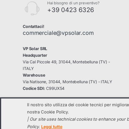
Hai bisogno di un preventivo?
+39 0423 6326
Contattaci!
commerciale@vpsolar.com
VP Solar SRL
Headquarter
Via Cal Piccole 49, 31044, Montebelluna (TV) -
ITALY
Warehouse
Via Natisone, 31044, Montebelluna (TV) - ITALY
Codice SDI:
C99UX54
Il nostro sito utilizza dei cookie tecnici per miglior
nostra Cookie Policy.
| Our site uses technical cookies to enhance your b
© 2025
VP Solar Srl
- company subject to management and coordinatio
Policy.
Leggi tutto
C.F. e Partita IVA: 04131820260 registro imprese di TV: 04131820260 