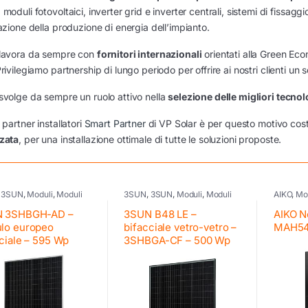
moduli fotovoltaici, inverter grid e inverter centrali, sistemi di fissagg
zazione della produzione di energia dell’impianto.
 lavora da sempre con
fornitori internazionali
orientati alla Green Ec
Privilegiamo partnership di lungo periodo per offrire ai nostri clienti un
svolge da sempre un ruolo attivo nella
selezione delle migliori tecnol
 partner installatori
Smart Partner
di VP Solar è per questo motivo co
zzata
, per una installazione ottimale di tutte le soluzioni proposte.
,
3SUN
,
Moduli
,
Moduli
3SUN
,
3SUN
,
Moduli
,
Moduli
AIKO
,
Mo
EU
 3SHBGH-AD –
3SUN B48 LE –
AIKO N
lo europeo
bifacciale vetro-vetro –
MAH54
ciale – 595 Wp
3SHBGA-CF – 500 Wp