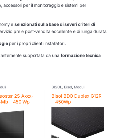
io, accessori per il monitoraggio e sistemi per
onomy e
selezionati sulla base di severi criteri di
 servizio pre e post-vendita eccellente e di lunga durata.
ogie
per i propri clienti installatori
.
stantemente supportata da una
formazione tecnica
duli
BISOL
,
Bisol
,
Moduli
eostar 2S Axxx-
Bisol BDO Duplex G12R
Mb – 450 Wp
– 450Wp