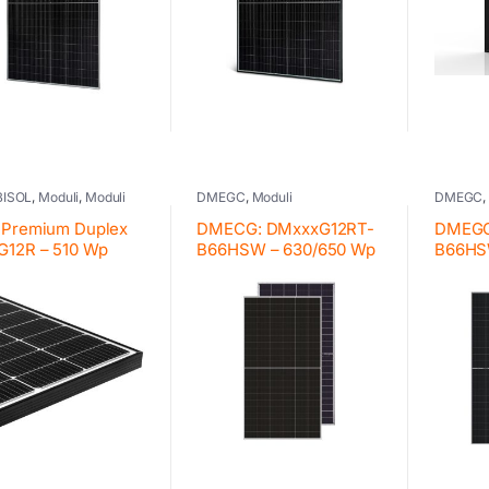
BISOL
,
Moduli
,
Moduli
DMEGC
,
Moduli
DMEGC
l Premium Duplex
DMECG: DMxxxG12RT-
DMEGC
G12R – 510 Wp
B66HSW – 630/650 Wp
B66HS