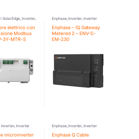
i SolarEdge
,
Inverter
,
Enphase
,
Inverter
,
Inverter
ge
fotovoltaico
re elettrico con
Enphase – IQ Gateway
ssione Modbus
Metered 2 – ENV-S-
V-3Y-MTR-S
EM-230
,
Inverter
,
Inverter
Enphase
,
Inverter
,
Inverter
ico
fotovoltaico
e microinverter
Enphase Q Cable