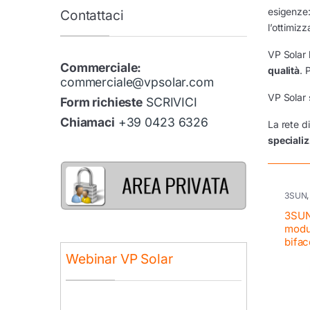
esigenze: 
Contattaci
l’ottimiz
VP Solar
Commerciale:
qualità
. 
commerciale@vpsolar.com
VP Solar 
Form richieste
SCRIVICI
Chiamaci
+39 0423 6326
La rete di
speciali
3SUN
EU
3SUN
modu
bifac
Webinar VP Solar