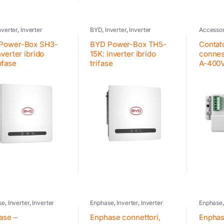
nverter
,
Inverter
BYD
,
Inverter
,
Inverter
Accessor
ltaico
,
Inverter
commerciali BYD
,
Inverter
SolarEd
nziale BYD
fotovoltaico
Power-Box SH3-
BYD Power-Box TH5-
Contato
nverter ibrido
15K: inverter ibrido
conne
fase
trifase
A-400
se
,
Inverter
,
Inverter
Enphase
,
Inverter
,
Inverter
Enphase
ltaico
fotovoltaico
fotovolta
ase –
Enphase connettori,
Enphas