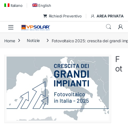
Skip to navigation
Skip to content
Italiano
English
Richiedi Preventivo
AREA PRIVATA
Home
Notizie
Fotovoltaico 2025: crescita dei grandi imp
F
ot