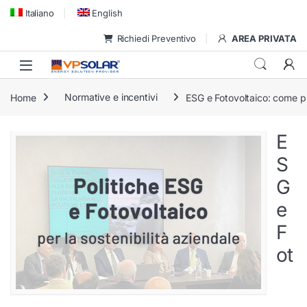
Skip to navigation
Skip to content
Italiano
English
Richiedi Preventivo
AREA PRIVATA
Home
Normative e incentivi
ESG e Fotovoltaico: come pr
E
S
G
e
F
ot