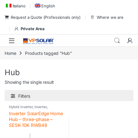
Skip to navigation
Skip to content
Italiano
English
Request a Quote (Professionals only)
Where we are
Private Area
Home
Products tagged “Hub”
Hub
Showing the single result
Filters
Hybrid inverter
,
Inverter
,
Photovoltaic inverter
,
Residential
Inverter SolarEdge Home
inverter
,
SolarEdge
,
SolarEdge
Hub – three-phase –
SE5K-10K RWB48