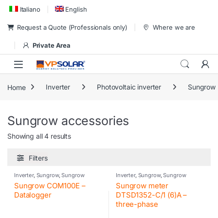
Skip to navigation
Skip to content
Italiano
English
Request a Quote (Professionals only)
Where we are
Private Area
Home
Inverter
Photovoltaic inverter
Sungrow
Sungrow accessories
Showing all 4 results
Filters
Inverter
,
Sungrow
,
Sungrow
Inverter
,
Sungrow
,
Sungrow
accessories
accessories
Sungrow COM100E –
Sungrow meter
Datalogger
DTSD1352-C/1 (6)A –
three-phase