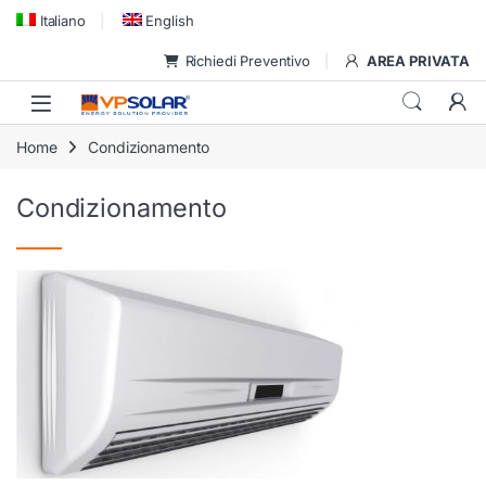
Skip to navigation
Skip to content
Italiano
English
Richiedi Preventivo
AREA PRIVATA
Home
Condizionamento
Condizionamento