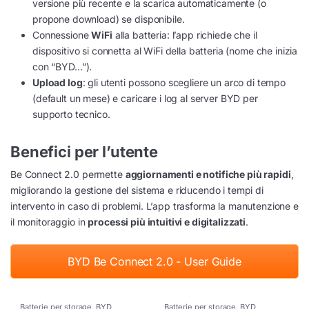
versione più recente e la scarica automaticamente (o
propone download) se disponibile.
Connessione
WiFi
alla batteria: l’app richiede che il
dispositivo si connetta al WiFi della batteria (nome che inizia
con “BYD…”).
Upload log
: gli utenti possono scegliere un arco di tempo
(default un mese) e caricare i log al server BYD per
supporto tecnico.
Benefici per l’utente
Be Connect 2.0 permette
aggiornamenti e notifiche più rapidi
,
migliorando la gestione del sistema e riducendo i tempi di
intervento in caso di problemi. L’app trasforma la manutenzione e
il monitoraggio in
processi più intuitivi e digitalizzati
.
BYD Be Connect 2.0 - User Guide
Batterie per storage
,
BYD
Batterie per storage
,
BYD