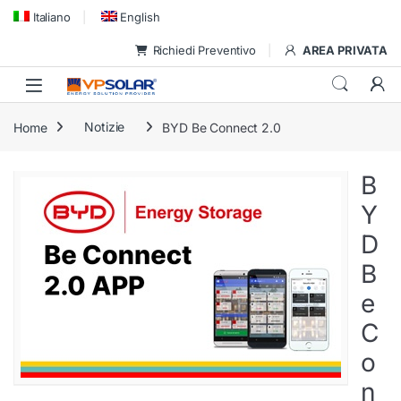
Skip to navigation
Skip to content
Italiano
English
Richiedi Preventivo
AREA PRIVATA
Home
Notizie
BYD Be Connect 2.0
B
Y
D
B
e
C
o
n