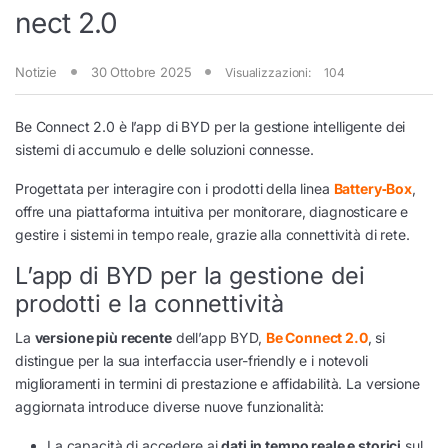
nect 2.0
Notizie
30 Ottobre 2025
Visualizzazioni:
104
Be Connect 2.0 è l’app di BYD per la gestione intelligente dei
sistemi di accumulo e delle soluzioni connesse.
Progettata per interagire con i prodotti della linea
Battery‑Box
,
offre una piattaforma intuitiva per monitorare, diagnosticare e
gestire i sistemi in tempo reale, grazie alla connettività di rete.
L’app di BYD per la gestione dei
prodotti e la connettività
La
versione più recente
dell’app BYD,
Be Connect 2.0
, si
distingue per la sua interfaccia user-friendly e i notevoli
miglioramenti in termini di prestazione e affidabilità. La versione
aggiornata introduce diverse nuove funzionalità:
La capacità di accedere ai
dati in tempo reale e storici
sul