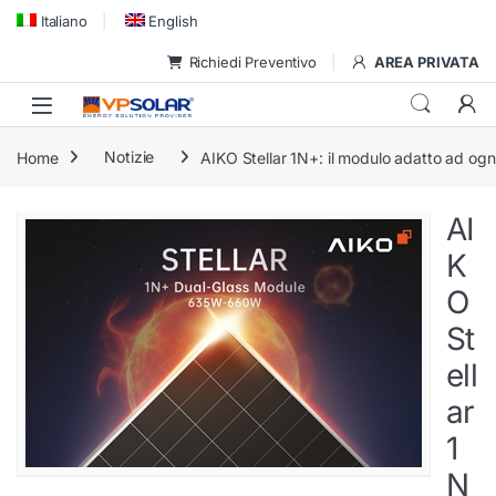
Skip to navigation
Skip to content
Italiano
English
Richiedi Preventivo
AREA PRIVATA
Home
Notizie
AIKO Stellar 1N+: il modulo adatto ad ogn
AI
K
O
St
ell
ar
1
N