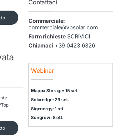
Contattaci
tto
Commerciale:
commerciale@vpsolar.com
Form richieste
SCRIVICI
Chiamaci
+39 0423 6326
vata
Webinar
Mappa Storage: 15 set.
ente
Solaredge: 29 set.
 “Top
Sigenergy: 1 ott.
Sungrow: 8 ott.
tto