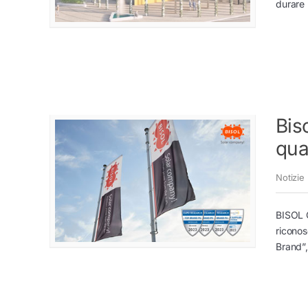
durare 
Bis
qua
Notizie
BISOL G
riconos
Brand”