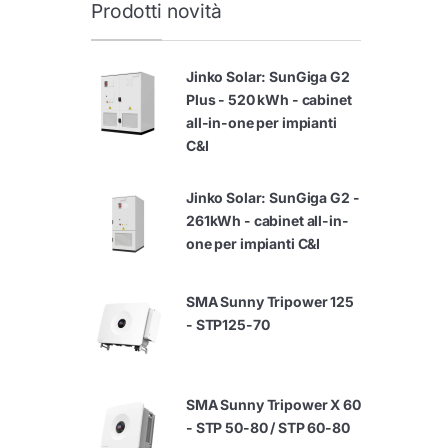
Prodotti novità
Jinko Solar: SunGiga G2
Plus - 520 kWh - cabinet
all-in-one per impianti
C&I
Jinko Solar: SunGiga G2 -
261kWh - cabinet all-in-
one per impianti C&I
SMA Sunny Tripower 125
- STP125-70
SMA Sunny Tripower X 60
- STP 50-80 / STP 60-80