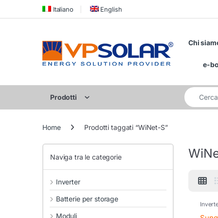
Skip to navigation
Skip to content
Italiano
English
Chi siam
e-b
Cerca per:
Prodotti
Home
Prodotti taggati “WiNet-S”
WiNe
Naviga tra le categorie
Inverter
Batterie per storage
Invert
Invert
Moduli
Sungr
Sung