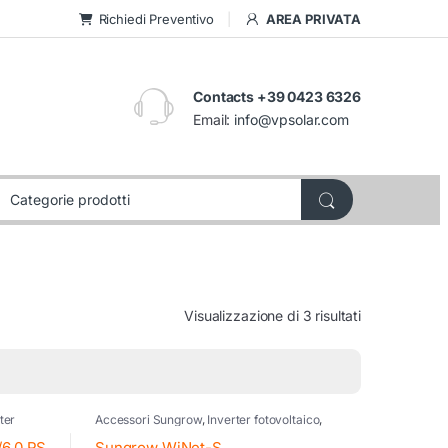
Richiedi Preventivo
AREA PRIVATA
Contacts +39 0423 6326
Email:
info@vpsolar.com
Visualizzazione di 3 risultati
ter
Accessori Sungrow
,
Inverter fotovoltaico
,
w
,
Sungrow
/6.0 RS
Sungrow WiNet-S