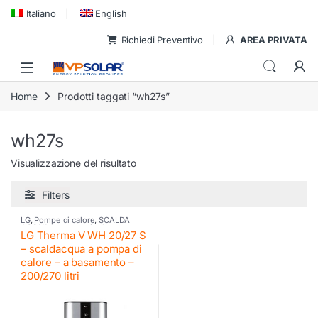
Skip to navigation
Skip to content
Italiano
English
Richiedi Preventivo
AREA PRIVATA
Home
Prodotti taggati “wh27s”
wh27s
Visualizzazione del risultato
Filters
LG
,
Pompe di calore
,
SCALDA
ACQUA a pompa di calore
LG Therma V WH 20/27 S
– scaldacqua a pompa di
calore – a basamento –
200/270 litri