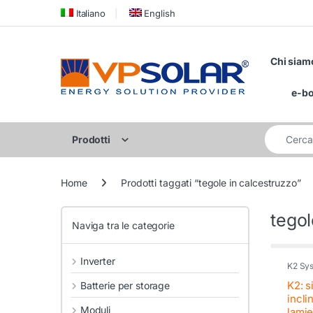
Skip to navigation
Skip to content
Italiano
English
Chi siam
e-b
Cerca per:
Prodotti
Home
Prodotti taggati “tegole in calcestruzzo”
tegol
Naviga tra le categorie
Inverter
K2 Sy
K2: s
Batterie per storage
incli
Moduli
lamie