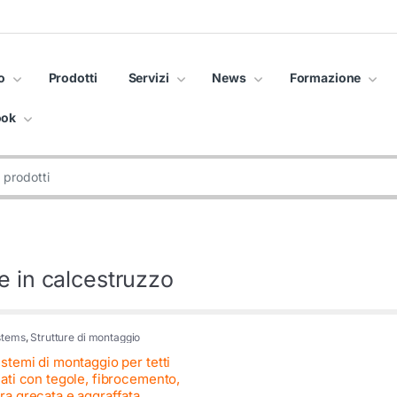
o
Prodotti
Servizi
News
Formazione
ook
e in calcestruzzo
stems
,
Strutture di montaggio
istemi di montaggio per tetti
nati con tegole, fibrocemento,
ra grecata e aggraffata