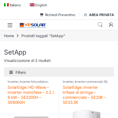
Skip to navigation
Skip to content
Italiano
English
Richiedi Preventivo
AREA PRIVATA
Home
Prodotti taggati “SetApp”
SetApp
Visualizzazione di 3 risultati
Filters
Inverter
,
Inverter fotovoltaico
,
Inverter
,
Inverter commerciali SE
,
Inverter ibrido
,
Inverter
Inverter fotovoltaico
,
SolarEdge
SolarEdge: HD-Wave –
SolarEdge: inverter
residenziali SE
,
SolarEdge
,
SolarEdge
inverter monofase – 2.2 /
trifase di stringa –
6 kW – SE2200H –
commerciale – SE20K –
SE6000H
SE33.3K