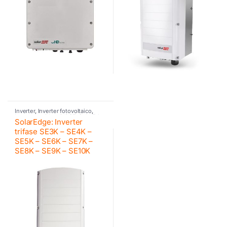
Inverter
,
Inverter fotovoltaico
,
Inverter residenziali SE
,
SolarEdge
SolarEdge: Inverter
trifase SE3K – SE4K –
SE5K – SE6K – SE7K –
SE8K – SE9K – SE10K