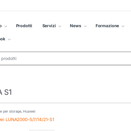
o
Prodotti
Servizi
News
Formazione
ook
 S1
ie per storage
,
Huawei
ei LUNA2000-5/7/14/21-S1