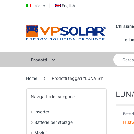
Skip to navigation
Skip to content
Italiano
English
Chi siam
e-b
Cerca per:
Prodotti
Home
Prodotti taggati “LUNA S1”
LUNA
Naviga tra le categorie
Inverter
Batter
Huaw
Batterie per storage
Moduli