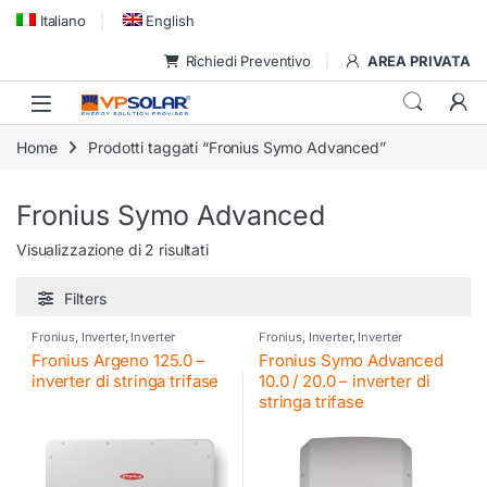
Skip to navigation
Skip to content
Italiano
English
Richiedi Preventivo
AREA PRIVATA
Home
Prodotti taggati “Fronius Symo Advanced”
Fronius Symo Advanced
Visualizzazione di 2 risultati
Filters
Fronius
,
Inverter
,
Inverter
Fronius
,
Inverter
,
Inverter
commerciali Fronius
,
Inverter
commerciali Fronius
,
Inverter
Fronius Argeno 125.0 –
Fronius Symo Advanced
fotovoltaico
fotovoltaico
inverter di stringa trifase
10.0 / 20.0 – inverter di
stringa trifase