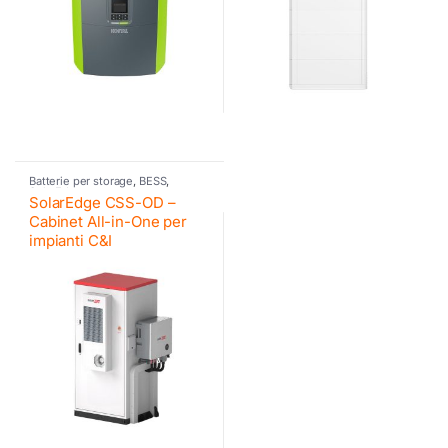
Batterie per storage
,
BESS
,
SolarEdge
SolarEdge CSS-OD –
Cabinet All-in-One per
impianti C&I