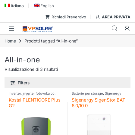
Skip to navigation
Skip to content
Italiano
English
Richiedi Preventivo
AREA PRIVATA
Home
Prodotti taggati “All-in-one”
All-in-one
Visualizzazione di 3 risultati
Filters
Inverter
,
Inverter fotovoltaico
,
Batterie per storage
,
Sigenergy
Inverter ibrido
,
Inverter
Kostal PLENTICORE Plus
Sigenergy SigenStor BAT
residenziali Kostal
,
Kostal
,
Kostal
G2
6.0/10.0