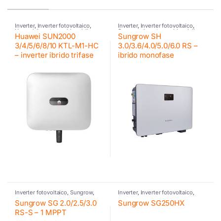
Inverter
,
Inverter fotovoltaico
,
Inverter
,
Inverter fotovoltaico
,
Huawei
,
Inverter residenziali
Sungrow
,
Inverter residenziali
Huawei SUN2000
Sungrow SH
Huawei
,
Inverter commerciali
Sungrow
,
Inverter ibrido
,
Sungrow
Huawei
,
Inverter ibrido
,
Huawei
3/4/5/6/8/10 KTL-M1-HC
3.0/3.6/4.0/5.0/6.0 RS –
– inverter ibrido trifase
ibrido monofase
Inverter fotovoltaico
,
Sungrow
,
Inverter
,
Inverter fotovoltaico
,
Inverter residenziali Sungrow
Sungrow
,
Inverter commerciali
Sungrow SG 2.0/2.5/3.0
Sungrow SG250HX
Sungrow
RS-S – 1 MPPT