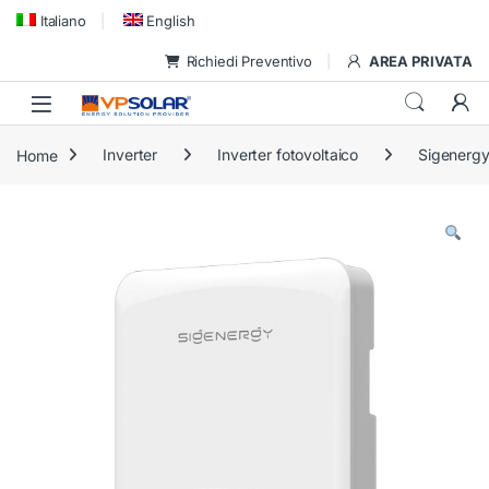
Skip to navigation
Skip to content
Italiano
English
Richiedi Preventivo
AREA PRIVATA
Home
Inverter
Inverter fotovoltaico
Sigenerg