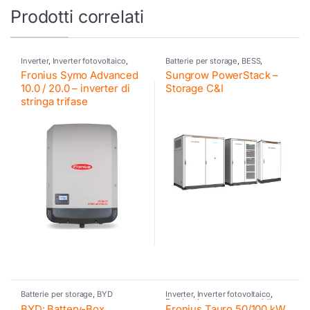
Prodotti correlati
Inverter
,
Inverter fotovoltaico
,
Batterie per storage
,
BESS
,
Fronius
,
Inverter commerciali
Sungrow
Fronius Symo Advanced
Sungrow PowerStack –
Fronius
10.0 / 20.0 – inverter di
Storage C&I
stringa trifase
Batterie per storage
,
BYD
Inverter
,
Inverter fotovoltaico
,
Fronius
,
Inverter commerciali
BYD: Battery-Box
Fronius Tauro 50/100 kW
Fronius