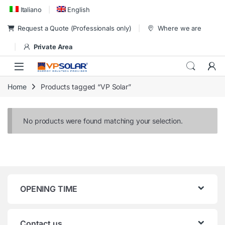
Skip to navigation
Skip to content
Italiano
English
Request a Quote (Professionals only)
Where we are
Private Area
Home
Products tagged “VP Solar”
No products were found matching your selection.
OPENING TIME
Contact us