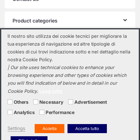
Product categories
Select a category
Il nostro sito utilizza dei cookie tecnici per migliorare la
tua esperienza di navigazione ed altre tipologie di
cookies di cui trovi indicazione sotto e nel dettaglio nella
nostra Cookie Policy.
| Our site uses technical cookies to enhance your
browsing experience and other types of cookies which
you will find indication of below and in detail in our
Cookie Policy.
Leggi tutto
Others
Necessary
Advertisement
Do you need a quotation? Call us!
(+39) 0423 632720
Analytics
Performance
Settings
Accetta
Accetta tutto
Italiano
English